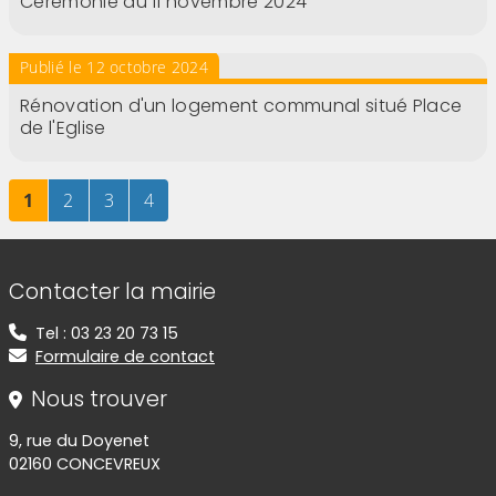
Cérémonie du 11 novembre 2024
Publié le 12 octobre 2024
Rénovation d'un logement communal situé Place
de l'Eglise
Page
sur 4
Page
sur 4
Page
sur 4
Page
sur 4
1
2
3
4
Informations de contact
Contacter la mairie
Tel : 03 23 20 73 15
Formulaire de contact
Nous trouver
9, rue du Doyenet
02160 CONCEVREUX