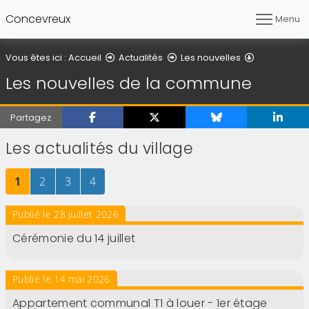
Concevreux
Menu
Les nouvel
Vous êtes ici :
Accueil
Actualités
Les nouvelles
Les nouvelles de la commune
Partagez
Les actualités du village
Page
sur 4
Page
sur 4
Page
sur 4
Page
sur 4
1
2
3
4
Publié le 28 juillet 2026
Cérémonie du 14 juillet
Publié le 14 mai 2026
Appartement communal T1 à louer - 1er étage