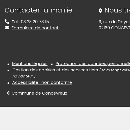
Informations de contact
Contacter la mairie
Nous t
Tel : 03 23 20 73 15
9, rue du Doye
Formulaire de contact
02160 CONCEV
Informations réglementair
Mentions légales
Protection des données personnell
Gestion des cookies et des services tiers
(Javascript désa
navigateur.)
Accessibilité : non conforme
© Commune de Concevreux