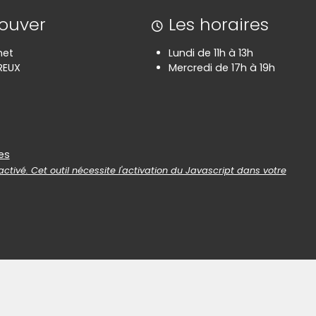
rouver
Les horaires
net
Lundi de 11h à 13h
REUX
Mercredi de 17h à 19h
es
es
ctivé. Cet outil nécessite l'activation du Javascript dans votre