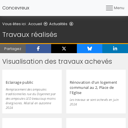
Concevreux
Menu
Travaux réalisés
Vous êtes ici :
Accueil
Actualités
Travaux réalisés
Partagez
Visualisation des travaux achevés
Eclairage public
Rénovation d'un logement
communal au 2, Place de
Remplacement des ampoules
l'Eglise
traditionnelles rue du Doyennet par
des ampoules LED beaucoup moins
Les travaux se sont achevés en juin
énergivores. Réalisé en automne
2024
2024