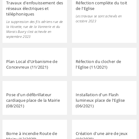
Travaux d'enfouissement des
Réfection complète du toit
réseaux électriques et
de l'Eglise
téléphoniques
Les travaux se sont achevés en
octobre 2023
La suppression des fils aériens rue de
la Hovette, rue de la Vannerie et du
Marais Buvry s'est achevée en
septembre 2023
Plan Local d'Urbanisme de
Réfection du clocher de
Concevreux (11/2021)
l'Eglise (11/2021)
Pose d'un défibrillateur
Installation d'un Flash
cardiaque place de la Mairie
lumineux place de l'Eglise
(08/2021)
(06/2021)
Borne à incendie Route de
Création d'une aire de jeux