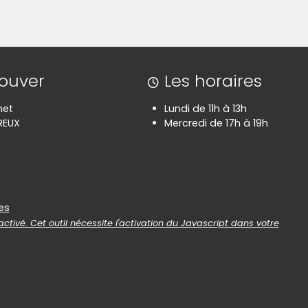
(Cliquez sur l'image pour l'agrandir)
(C
rouver
Les horaires
net
Lundi de 11h à 13h
REUX
Mercredi de 17h à 19h
es
es
ctivé. Cet outil nécessite l'activation du Javascript dans votre