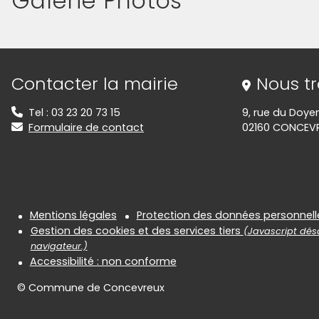
Galerie Photos
(Cliquez sur l'image pour l'agrandir)
Informations de contact
Contacter la mairie
Nous t
Tel : 03 23 20 73 15
9, rue du Doye
Formulaire de contact
02160 CONCEV
Informations réglementair
Mentions légales
Protection des données personnell
Gestion des cookies et des services tiers
(Javascript désa
navigateur.)
Accessibilité : non conforme
© Commune de Concevreux