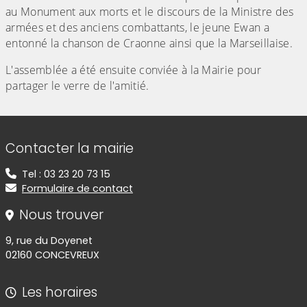
au Monument aux morts et le discours de la Ministre des
armées et des anciens combattants, le jeune Ewan a
entonné la chanson de Craonne ainsi que la Marseillaise.
L'assemblée a été ensuite conviée à la Mairie pour
partager le verre de l'amitié.
Informations de contact
Contacter la mairie
Tel : 03 23 20 73 15
Formulaire de contact
Nous trouver
9, rue du Doyenet
02160 CONCEVREUX
Les horaires