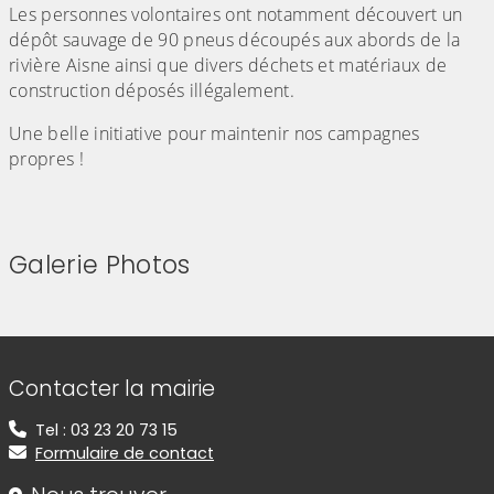
Les personnes volontaires ont notamment découvert un
dépôt sauvage de 90 pneus découpés aux abords de la
rivière Aisne ainsi que divers déchets et matériaux de
construction déposés illégalement.
Une belle initiative pour maintenir nos campagnes
propres !
Galerie Photos
(Cliquez sur l'image pour l'agrandir)
(Cliquez sur l'image pour l'agr
(Cliquez sur l'image pour l'agrandir)
Informations de contact
Contacter la mairie
Tel : 03 23 20 73 15
Formulaire de contact