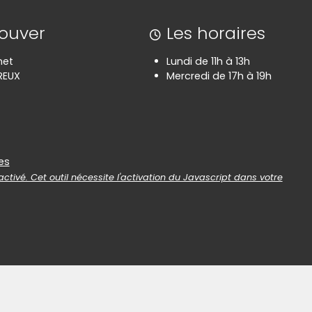
rouver
Les horaires
net
Lundi de 11h à 13h
REUX
Mercredi de 17h à 19h
es
es
ctivé. Cet outil nécessite l'activation du Javascript dans votre