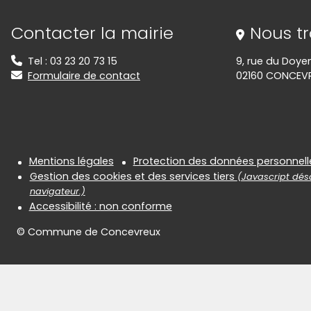
Informations de contact
Contacter la mairie
Nous t
Tel : 03 23 20 73 15
9, rue du Doye
Formulaire de contact
02160 CONCEV
Informations réglementair
Mentions légales
Protection des données personnell
Gestion des cookies et des services tiers
(Javascript désa
navigateur.)
Accessibilité : non conforme
© Commune de Concevreux