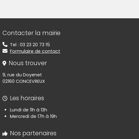
(Cliquez sur l'image pour l'agrandir)
(Cliquez sur l'image pour l'agr
(Cliquez sur l'image pour l'agrandir)
(Cliquez sur l'image pour l'agr
(Cliquez sur l'image pour l'agrandir)
(Cliquez sur l'image pour l'agr
(Cliquez sur l'image pour l'agrandir)
(Cliquez sur l'image pour l'agr
Informations de contact
Contacter la mairie
Tel : 03 23 20 73 15
Formulaire de contact
Nous trouver
9, rue du Doyenet
02160 CONCEVREUX
Les horaires
Lundi de 11h à 13h
Mercredi de 17h à 19h
Nos partenaires