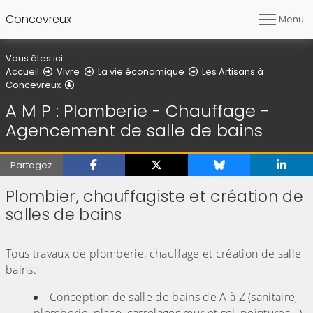
Concevreux
Menu
Vous êtes ici :
Accueil
Vivre
La vie économique
Les Artisans à
A M P : Plomberie - Chauffage - Agencement de sal
Concevreux
A M P : Plomberie - Chauffage -
Agencement de salle de bains
Partagez
Plombier, chauffagiste et création de
salles de bains
(Cliquez sur l'image pour l'agrandir)
Tous travaux de plomberie, chauffage et création de salle
bains.
Conception de salle de bains de A à Z (sanitaire,