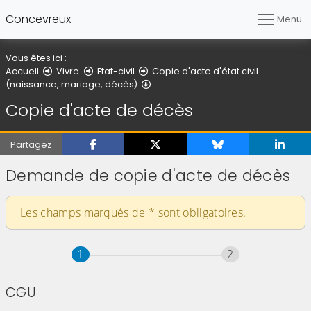
Concevreux
Menu
Vous êtes ici :
Accueil
Vivre
Etat-civil
Copie d'acte d'état civil
Copie d'acte de décès
(naissance, mariage, décès)
Copie d'acte de décès
Partagez
Demande de copie d'acte de décès
Les champs marqués de
*
sont obligatoires.
Étape
sur 2
Étape
sur 2
1
2
CGU