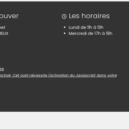
rouver
Les horaires
net
Lundi de 11h à 13h
REUX
Mercredi de 17h à 19h
es
es
ctivé. Cet outil nécessite l'activation du Javascript dans votre