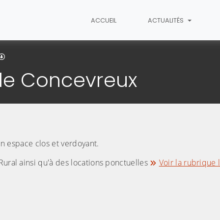
ACCUEIL
ACTUALITÉS
La salle communale de Concevreux
de Concevreux
 un espace clos et verdoyant.
Rural ainsi qu'à des locations ponctuelles
Voir la rubrique 
image pour l'agrandir)
(Cliquez sur l'image pour l'agra