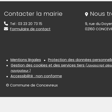
Informations de contact
Contacter la mairie
Nous t
Tel : 03 23 20 73 15
9, rue du Doye
Formulaire de contact
02160 CONCEV
Informations réglementair
Mentions légales
Protection des données personnell
Gestion des cookies et des services tiers
(Javascript désa
navigateur.)
Accessibilité : non conforme
© Commune de Concevreux