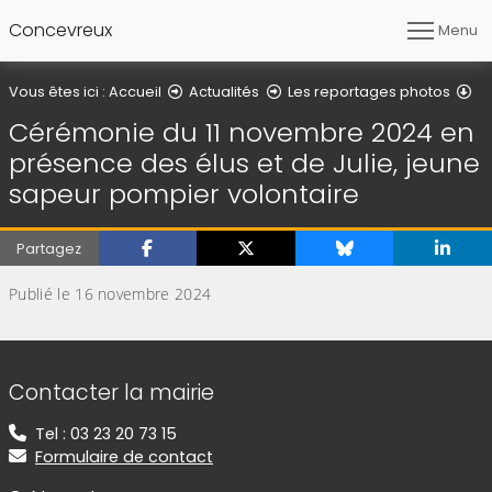
Concevreux
Menu
Dé
Vous êtes ici :
Accueil
Actualités
Les reportages photos
Cérémonie du 11 novembre 2024 en
présence des élus et de Julie, jeune
sapeur pompier volontaire
Partagez
Publié le 16 novembre 2024
Informations de contact
Contacter la mairie
Tel : 03 23 20 73 15
Formulaire de contact