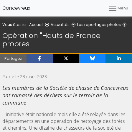
Concevreux
Menu
Dé
Vous êtes ici :
Accueil
Actualités
Les reportages photos
Opération "Hauts de France
propres"
Partagez
(Cliquez sur l'image pour l'agrandir)
Publié le 23 mars 2023
Les membres de la Société de chasse de Concevreux
ont ramassé des déchets sur le terroir de la
commune
L'initiative était nationale mais elle a été relayée dans les
départements en une opération de nettoyage des forêts
et chemins. Une dizaine de chasseurs de la société de