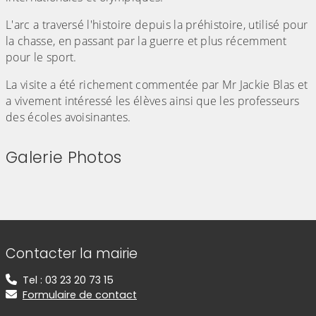
L'arc a traversé l'histoire depuis la préhistoire, utilisé pour
la chasse, en passant par la guerre et plus récemment
pour le sport.
La visite a été richement commentée par Mr Jackie Blas et
a vivement intéressé les élèves ainsi que les professeurs
des écoles avoisinantes.
Galerie Photos
(Cliquez sur l'image pour l'agrandir)
(Cliquez sur l'image pour l'agr
(Cliquez sur l'image pour l'agrandir)
(Cliquez sur l'image pour l'agr
(Cliquez sur l'image pour l'agrandir)
(Cliquez sur l'image pour l'agr
(Cliquez sur l'image pour l'agrandir)
(Cliquez sur l'image pour l'agr
(Cliquez sur l'image pour l'agrandir)
(Cliquez sur l'image pour l'agr
(Cliquez sur l'image pour l'agrandir)
(Cliquez sur l'image pour l'agr
(Cliquez sur l'image pour l'agrandir)
(Cliquez sur l'image pour l'agr
(Cliquez sur l'image pour l'agrandir)
(Cliquez sur l'image pour l'agr
Informations de contact
Contacter la mairie
Tel : 03 23 20 73 15
Formulaire de contact