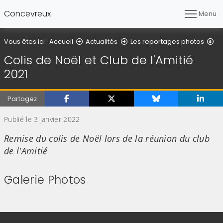
Concevreux
Menu
Dé
Vous êtes ici :
Accueil
Actualités
Les reportages photos
Colis de Noël et Club de l'Amitié
2021
Partagez
Publié le 3 janvier 2022
Remise du colis de Noël lors de la réunion du club
de l'Amitié
Galerie Photos
(Cliquez sur l'image pour l'agrandir)
(Cliquez sur l'image pour l'agr
(Cliquez sur l'image pour l'agrandir)
(Cliquez sur l'image pour l'agr