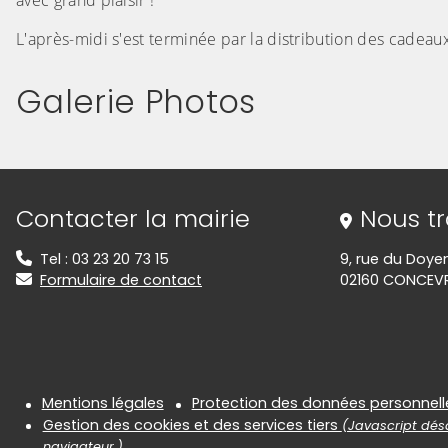
avec grand plaisir !
L'après-midi s'est terminée par la distribution des cadeaux
Galerie Photos
(Cliquez sur l'image pour l'agrandir)
Informations de contact
Contacter la mairie
Nous t
Tel : 03 23 20 73 15
9, rue du Doye
Formulaire de contact
02160 CONCEV
Informations réglementair
Mentions légales
Protection des données personnell
Gestion des cookies et des services tiers
(Javascript désa
navigateur.)