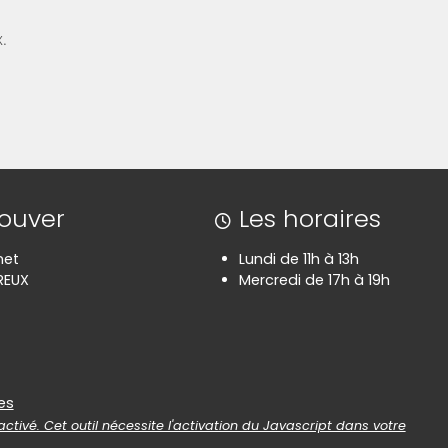
.
(Cliquez sur l'image pour l'agrandir)
(C
rouver
Les horaires
net
Lundi de 11h à 13h
REUX
Mercredi de 17h à 19h
es
es
ctivé. Cet outil nécessite l'activation du Javascript dans votre