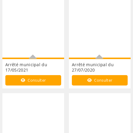
Arrêté municipal du
Arrêté municipal du
17/05/2021
27/07/2020
REZO POUCE :
Arrêté temporaire de
Consulter
Consulter
Réglementation de la
circulation pendant la durée
circulation et signalisation
du diagnostic de
des arrêts autorisés sur la
l'assainissement
voie publique