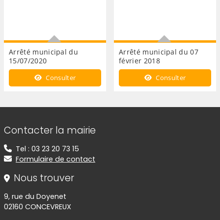
Arrêté municipal du
Arrêté municipal du 07
15/07/2020
février 2018
Arrêté portant délégation de
Déneigement des trottoirs
Consulter
Consulter
pouvoirs et signature
par les habitants
Informations de contact
Contacter la mairie
Tel : 03 23 20 73 15
Formulaire de contact
Nous trouver
9, rue du Doyenet
02160 CONCEVREUX