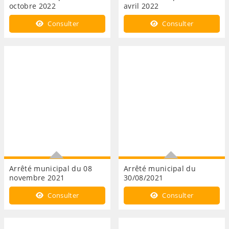
octobre 2022
avril 2022
Désignation d'un
Utilisation produits
Consulter
Consulter
correspondant incendie et
phytosanitaires
secours
Arrêté municipal du 08
Arrêté municipal du
novembre 2021
30/08/2021
Arrêt temporaire de
Travaux d'enfouissement :
Consulter
Consulter
circulation le 15 novembre
règlementation de la
2021
circulation sur la voie
publique