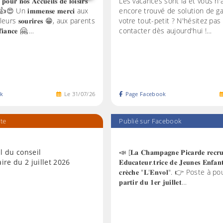
𝐨𝐮𝐫 𝐧𝐨𝐬 𝐀𝐜𝐜𝐮𝐞𝐢𝐥𝐬 𝐝𝐞 𝐥𝐨𝐢𝐬𝐢𝐫𝐬
Les vacances sont là et vous n'
! ☀️ 👍😍 Un 𝐢𝐦𝐦𝐞𝐧𝐬𝐞 𝐦𝐞𝐫𝐜𝐢 aux
encore trouvé de solution de g
rs 𝐬𝐨𝐮𝐫𝐢𝐫𝐞𝐬 😁, aux parents
votre tout-petit ? N'hésitez pas 
𝐢𝐚𝐧𝐜𝐞 🤗,…
contacter dès aujourd'hui !…
k
Le
31
/
07
/
26
Page Facebook
ite
Publié sur Facebook
l du conseil
📣 [𝐋𝐚 𝐂𝐡𝐚𝐦𝐩𝐚𝐠𝐧𝐞 𝐏𝐢𝐜𝐚𝐫𝐝𝐞 𝐫𝐞𝐜𝐫𝐮
re du 2 juillet 2026
𝐄𝐝𝐮𝐜𝐚𝐭𝐞𝐮𝐫.𝐭𝐫𝐢𝐜𝐞 𝐝𝐞 𝐉𝐞𝐮𝐧𝐞𝐬 𝐄𝐧𝐟𝐚𝐧
𝐜𝐫𝐞̀𝐜𝐡𝐞 "𝐋'𝐄𝐧𝐯𝐨𝐥". 👉 Poste à po
𝐩𝐚𝐫𝐭𝐢𝐫 𝐝𝐮 𝟏𝐞𝐫 𝐣𝐮𝐢𝐥𝐥𝐞𝐭…