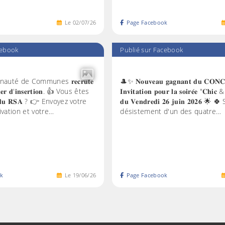
Le
02
/
07
/
26
Page Facebook
cebook
Publié sur Facebook
uté de Communes 𝐫𝐞𝐜𝐫𝐮𝐭𝐞
🎩✨ 𝐍𝐨𝐮𝐯𝐞𝐚𝐮 𝐠𝐚𝐠𝐧𝐚𝐧𝐭 𝐝𝐮 𝐂𝐎𝐍
𝐭𝐢𝐞𝐫 𝐝'𝐢𝐧𝐬𝐞𝐫𝐭𝐢𝐨𝐧. 👍 Vous êtes
𝐈𝐧𝐯𝐢𝐭𝐚𝐭𝐢𝐨𝐧 𝐩𝐨𝐮𝐫 𝐥𝐚 𝐬𝐨𝐢𝐫𝐞́𝐞 "𝐂𝐡𝐢𝐜
𝐢𝐫𝐞𝐬 𝐝𝐮 𝐑𝐒𝐀 ? 👉 Envoyez votre
𝐝𝐮 𝐕𝐞𝐧𝐝𝐫𝐞𝐝𝐢 𝟐𝟔 𝐣𝐮𝐢𝐧 𝟐𝟎𝟐𝟔 🌟
ivation et votre…
désistement d'un des quatre…
k
Le
19
/
06
/
26
Page Facebook