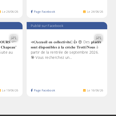
Le
26
/
06
/
26
Page Facebook
Le
24
/
06
/
26
Publié sur Facebook
𝐂𝐎𝐔𝐑𝐒 –
📣[𝐀𝐜𝐜𝐮𝐞𝐢𝐥 𝐞𝐧 𝐜𝐨𝐥𝐥𝐞𝐜𝐭𝐢𝐯𝐢𝐭𝐞́] 👍 😍 Des 𝐩𝐥𝐚𝐜𝐞𝐬
 & 𝐂𝐡𝐚𝐩𝐞𝐚𝐮"
𝐬𝐨𝐧𝐭 𝐝𝐢𝐬𝐩𝐨𝐧𝐢𝐛𝐥𝐞𝐬 𝐚̀ 𝐥𝐚 𝐜𝐫𝐞̀𝐜𝐡𝐞 𝐓𝐫𝐨𝐭𝐭𝐢’𝐍𝐨𝐮𝐬 à
 🍀 Suite au
partir de la rentrée de septembre 2026.
🎯 Vous recherchez un…
Le
19
/
06
/
26
Page Facebook
Le
16
/
06
/
26