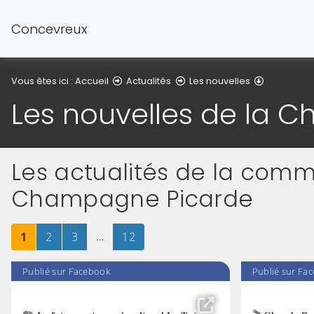
Concevreux
Les nouve
Vous êtes ici :
Accueil
Actualités
Les nouvelles
Les nouvelles de la 
Les actualités de la co
Champagne Picarde
Page
sur 12
Page
sur 12
Page
sur 12
…
Page
sur 12
1
2
3
12
Publié sur Facebook
Publié sur Fa