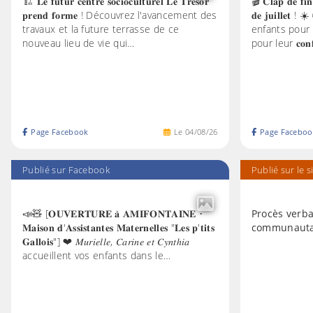
🏗️ 𝐋𝐞 𝐟𝐮𝐭𝐮𝐫 𝐜𝐞𝐧𝐭𝐫𝐞 𝐬𝐨𝐜𝐢𝐨𝐜𝐮𝐥𝐭𝐮𝐫𝐞𝐥 𝐋𝐞 𝐓𝐫𝐞́𝐬𝐨𝐫
🎬 𝐂𝐥𝐚𝐩 𝐝𝐞 𝐟𝐢𝐧 
𝐩𝐫𝐞𝐧𝐝 𝐟𝐨𝐫𝐦𝐞 ! Découvrez l'avancement des
𝐝𝐞 𝐣𝐮𝐢𝐥𝐥𝐞𝐭 
travaux et la future terrasse de ce
enfants pour leu
nouveau lieu de vie qui…
pour leur 𝐜𝐨𝐧𝐟
Page Facebook
Le
04
/
08
/
26
Page Faceboo
Publié sur Facebook
Publié sur le s
📣🧸 [𝐎𝐔𝐕𝐄𝐑𝐓𝐔𝐑𝐄 𝐚̀ 𝐀𝐌𝐈𝐅𝐎𝐍𝐓𝐀𝐈𝐍𝐄 •
Procès verba
𝐌𝐚𝐢𝐬𝐨𝐧 𝐝'𝐀𝐬𝐬𝐢𝐬𝐭𝐚𝐧𝐭𝐞𝐬 𝐌𝐚𝐭𝐞𝐫𝐧𝐞𝐥𝐥𝐞𝐬 "𝐋𝐞𝐬 𝐩'𝐭𝐢𝐭𝐬
communautai
𝐆𝐚𝐥𝐥𝐨𝐢𝐬"] ❤ 𝑀𝑢𝑟𝑖𝑒𝑙𝑙𝑒, 𝐶𝑎𝑟𝑖𝑛𝑒 𝑒𝑡 𝐶𝑦𝑛𝑡ℎ𝑖𝑎
accueillent vos enfants dans le…