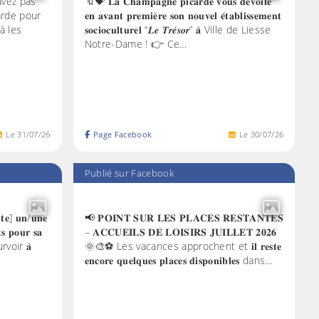
avez pas
🔖💝 𝐋𝐚 𝐂𝐡𝐚𝐦𝐩𝐚𝐠𝐧𝐞 𝐩𝐢𝐜𝐚𝐫𝐝𝐞 𝐯𝐨𝐮𝐬 𝐝𝐞́𝐯𝐨𝐢𝐥𝐞
arde pour
𝐞𝐧 𝐚𝐯𝐚𝐧𝐭 𝐩𝐫𝐞𝐦𝐢𝐞̀𝐫𝐞 𝐬𝐨𝐧 𝐧𝐨𝐮𝐯𝐞𝐥 𝐞́𝐭𝐚𝐛𝐥𝐢𝐬𝐬𝐞𝐦𝐞𝐧𝐭
à les
𝐬𝐨𝐜𝐢𝐨𝐜𝐮𝐥𝐭𝐮𝐫𝐞𝐥 “𝑳𝒆 𝑻𝒓𝒆́𝒔𝒐𝒓” 𝐚̀ Ville de Liesse
Notre-Dame ! 👉 Ce…
Le
31
/
07
/
26
Page Facebook
Le
30
/
07
/
26
Publié sur Facebook
𝐭𝐞] 𝐮𝐧/𝐮𝐧𝐞
📢 𝐏𝐎𝐈𝐍𝐓 𝐒𝐔𝐑 𝐋𝐄𝐒 𝐏𝐋𝐀𝐂𝐄𝐒 𝐑𝐄𝐒𝐓𝐀𝐍𝐓𝐄𝐒
𝐬 𝐩𝐨𝐮𝐫 𝐬𝐚
– 𝐀𝐂𝐂𝐔𝐄𝐈𝐋𝐒 𝐃𝐄 𝐋𝐎𝐈𝐒𝐈𝐑𝐒 𝐉𝐔𝐈𝐋𝐋𝐄𝐓 𝟐𝟎𝟐𝟔
urvoir 𝐚̀
🌞🎨⚽ Les vacances approchent et 𝐢𝐥 𝐫𝐞𝐬𝐭𝐞
𝐞𝐧𝐜𝐨𝐫𝐞 𝐪𝐮𝐞𝐥𝐪𝐮𝐞𝐬 𝐩𝐥𝐚𝐜𝐞𝐬 𝐝𝐢𝐬𝐩𝐨𝐧𝐢𝐛𝐥𝐞𝐬 dans…