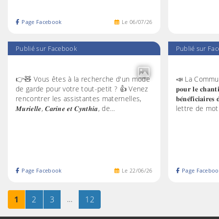
Page Facebook
Le
06
/
07
/
26
Publié sur Facebook
Publié sur Fa
👉🧸 Vous êtes à la recherche d'un mode
📣 La Communa
de garde pour votre tout-petit ? 👍 Venez
𝐩𝐨𝐮𝐫 𝐥𝐞 𝐜𝐡𝐚
rencontrer les assistantes maternelles,
𝐛𝐞́𝐧𝐞́𝐟𝐢𝐜𝐢
𝑴𝒖𝒓𝒊𝒆𝒍𝒍𝒆, 𝑪𝒂𝒓𝒊𝒏𝒆 𝒆𝒕 𝑪𝒚𝒏𝒕𝒉𝒊𝒂, de…
lettre de mot
Page Facebook
Le
22
/
06
/
26
Page Faceboo
Page
sur 12
Page
sur 12
Page
sur 12
…
Page
sur 12
1
2
3
12