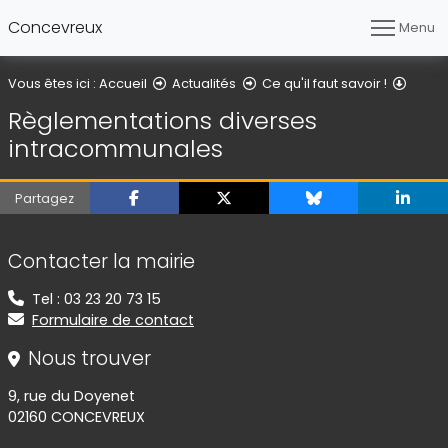
Concevreux
Menu
Règle
Vous êtes ici :
Accueil
Actualités
Ce qu'il faut savoir !
Règlementations diverses
intracommunales
Partagez
Informations de contact
Contacter la mairie
Tel : 03 23 20 73 15
Formulaire de contact
Nous trouver
9, rue du Doyenet
02160 CONCEVREUX